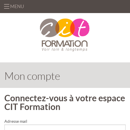
MENU
«
FORMATIONS
«
BUREAUTIQUE
OFFRES
&
«
INFORMATIQUE
FORMATION
SOLUTIONS
MANAGEMENT
Mon compte
INGÉNIERIE
CENTRE
&
DE
EFFICACITÉ
ACCOMPAGNEMENT
RESSOURCES
PROFESSIONNELLE
AU
CHANGEMENT
Connectez-vous à votre espace
PRÉSENTIEL
INTRA
CIT Formation
DÉLÉGATION
DE
PRÉSENTIEL
FORMATEURS
INTER
«
Adresse mail
QUI
ASSISTANCE
CLASSES