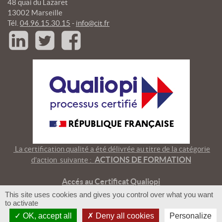
48 quai du Lazaret
13002 Marseille
Tél.
04.96.15.30.15
-
info@cit.fr
La certification qualité a été délivrée au titre de la catégorie
ACTIONS DE FORMATION
d’action suivante :
A
ccés au Certificat Qualiopi
© 2018 - CIT Formation
This site uses cookies and gives you control over what you want
Mentions légales
-
CGV
-
RIS
to activate
Réalisation
ComOcéan
OK, accept all
Deny all cookies
Personalize