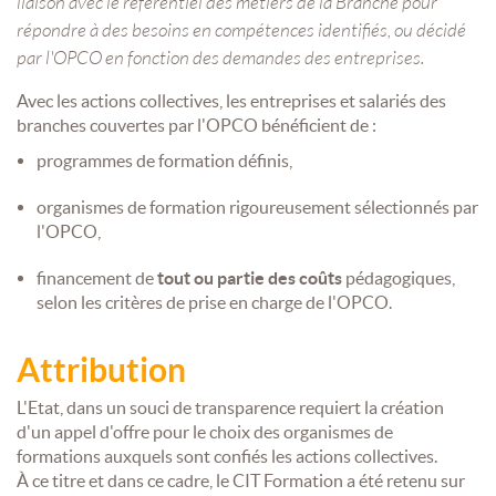
liaison avec le référentiel des métiers de la Branche pour
SOMMES-
AU
VIRTUELLES
NOUS
DÉVELOPPEMENT
répondre à des besoins en compétences identifiés, ou décidé
?
par l'OPCO en fonction des demandes des entreprises.
COACHING
CERTIFICATIONS
PRÉSENTATION
-
SÉMINAIRES
Avec les actions collectives, les entreprises et salariés des
CPF
NOTRE
branches couvertes par l'OPCO bénéficient de :
E-
DÉMARCHE
ACCORD
LEARNING
programmes de formation définis,
ENTREPRISES
BLENDED
NOS
ÉQUIPES
organismes de formation rigoureusement sélectionnés par
MULTI-
l'OPCO,
MODALES
ACTIONS
COLLECTIVES
MALLETTE
financement de
tout ou partie des coûts
pédagogiques,
DU
selon les critères de prise en charge de l'OPCO.
NOTRE
DIRIGEANT
CENTRE
Attribution
RÉSEAU
NATIONAL
L'Etat, dans un souci de transparence requiert la création
d'un appel d'offre pour le choix des organismes de
formations auxquels sont confiés les actions collectives.
À ce titre et dans ce cadre, le CIT Formation a été retenu sur