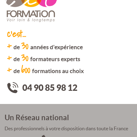
c'est...
+
30
de
années d'expérience
+
30
de
formateurs experts
+
600
de
formations au choix
04 90 85 98 12
Un Réseau national
Des professionnels à votre disposition dans toute la France