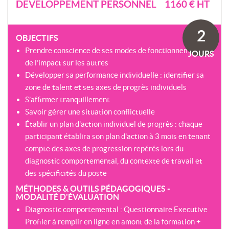
SOMMES-
DÉVELOPPEMENT PERSONNEL 1160 € HT
AU
VIRTUELLES
NOUS
DÉVELOPPEMENT
?
COACHING
2
CERTIFICATIONS
OBJECTIFS
PRÉSENTATION
-
SÉMINAIRES
Prendre conscience de ses modes de fonctionnement et
CPF
JOURS
NOTRE
de l’impact sur les autres
E-
DÉMARCHE
ACCORD
LEARNING
Développer sa performance individuelle : identifier sa
ENTREPRISES
BLENDED
NOS
zone de talent et ses axes de progrès individuels
ÉQUIPES
S’affirmer tranquillement
MULTI-
MODALES
Savoir gérer une situation conflictuelle
ACTIONS
COLLECTIVES
Établir un plan d'action individuel de progrès : chaque
MALLETTE
participant établira son plan d'action à 3 mois en tenant
DU
NOTRE
DIRIGEANT
compte des axes de progression repérés lors du
CENTRE
diagnostic comportemental, du contexte de travail et
RÉSEAU
des spécificités du poste
NATIONAL
MÉTHODES & OUTILS PÉDAGOGIQUES -
MODALITÉ D'ÉVALUATION
Diagnostic comportemental : Questionnaire Executive
Profiler à remplir en ligne en amont de la formation +