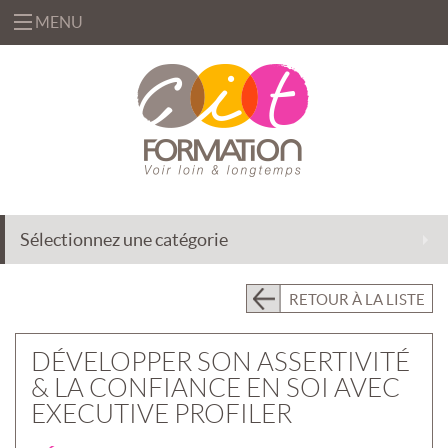
MENU
«
FORMATIONS
«
BUREAUTIQUE
OFFRES
&
«
INFORMATIQUE
FORMATION
SOLUTIONS
Sélectionnez une catégorie
MANAGEMENT
INGÉNIERIE
CENTRE
&
DE
EFFICACITÉ
ACCOMPAGNEMENT
RETOUR À LA LISTE
RESSOURCES
PROFESSIONNELLE
AU
CHANGEMENT
PRÉSENTIEL
DÉVELOPPER SON ASSERTIVITÉ
INTRA
DÉLÉGATION
& LA CONFIANCE EN SOI AVEC
DE
PRÉSENTIEL
FORMATEURS
EXECUTIVE PROFILER
INTER
«
QUI
ASSISTANCE
CLASSES