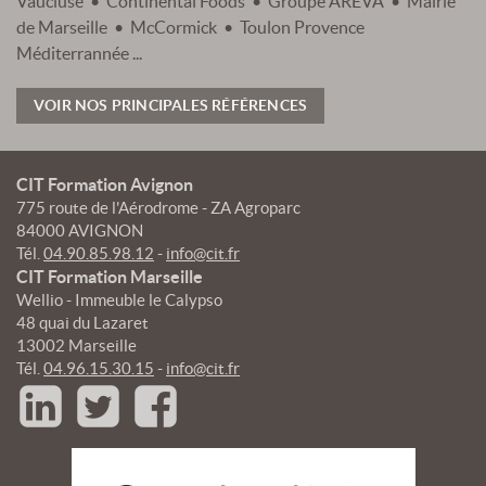
Vaucluse • Continental Foods • Groupe AREVA • Mairie
de Marseille • McCormick • Toulon Provence
Méditerrannée ...
VOIR NOS PRINCIPALES RÉFÉRENCES
CIT Formation Avignon
775 route de l'Aérodrome - ZA Agroparc
84000 AVIGNON
Tél.
04.90.85.98.12
-
info@cit.fr
CIT Formation Marseille
Wellio - Immeuble le Calypso
48 quai du Lazaret
13002 Marseille
Tél.
04.96.15.30.15
-
info@cit.fr