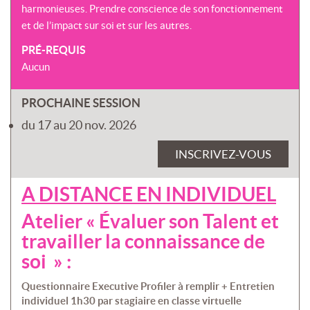
harmonieuses. Prendre conscience de son fonctionnement
et de l’impact sur soi et sur les autres.
PRÉ-REQUIS
Aucun
PROCHAINE SESSION
du 17 au 20 nov. 2026
INSCRIVEZ-VOUS
A DISTANCE EN INDIVIDUEL
Atelier « Évaluer son Talent et
travailler la connaissance de
soi » :
Questionnaire Executive Profiler à remplir + Entretien
individuel 1h30 par stagiaire en classe virtuelle