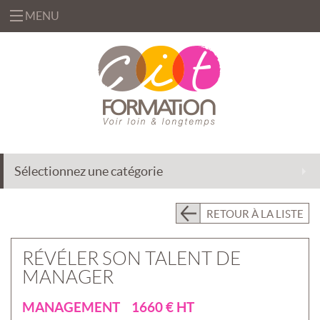
MENU
«
FORMATIONS
«
BUREAUTIQUE
OFFRES
&
«
INFORMATIQUE
FORMATION
SOLUTIONS
Sélectionnez une catégorie
MANAGEMENT
INGÉNIERIE
CENTRE
&
DE
EFFICACITÉ
ACCOMPAGNEMENT
RETOUR À LA LISTE
RESSOURCES
PROFESSIONNELLE
AU
CHANGEMENT
PRÉSENTIEL
RÉVÉLER SON TALENT DE
INTRA
DÉLÉGATION
MANAGER
DE
PRÉSENTIEL
FORMATEURS
INTER
«
MANAGEMENT 1660 € HT
QUI
ASSISTANCE
CLASSES