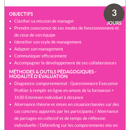
SOMMES-
AU
VIRTUELLES
NOUS
DÉVELOPPEMENT
3
?
OBJECTIFS
COACHING
CERTIFICATIONS
Clarifier sa mission de manager
PRÉSENTATION
JOURS
-
SÉMINAIRES
Prendre conscience de ses modes de fonctionnement et
CPF
NOTRE
de ceux de son équipe
E-
DÉMARCHE
ACCORD
LEARNING
Identifier son style de management
ENTREPRISES
BLENDED
NOS
Adapter son management
ÉQUIPES
Communiquer efficacement
MULTI-
MODALES
Accompagner le développement de ses collaborateurs
ACTIONS
COLLECTIVES
MÉTHODES & OUTILS PÉDAGOGIQUES -
MALLETTE
MODALITÉ D'ÉVALUATION
DU
NOTRE
Diagnostic comportemental : Questionnaire Executive
DIRIGEANT
CENTRE
Profiler à remplir en ligne en amont de la formation +
RÉSEAU
1h30 Entretien individuel à distance
NATIONAL
Alternance théorie et mises en situation basées sur des
cas concrets apportés par les participants / Alternance
de partages en collectif et de temps de réflexion
individuelle / Débriefing sur les comportements mis en