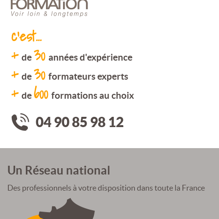
c'est...
+
30
de
années d'expérience
+
30
de
formateurs experts
+
600
de
formations au choix
04 90 85 98 12
Un Réseau national
Des professionnels à votre disposition dans toute la France