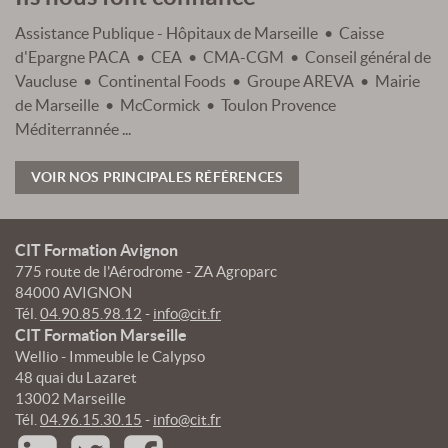
Assistance Publique - Hôpitaux de Marseille • Caisse
d'Epargne PACA • CEA • CMA-CGM • Conseil général de
Vaucluse • Continental Foods • Groupe AREVA • Mairie
de Marseille • McCormick • Toulon Provence
Méditerrannée ...
VOIR NOS PRINCIPALES RÉFÉRENCES
CIT Formation Avignon
775 route de l'Aérodrome - ZA Agroparc
84000 AVIGNON
Tél.
04.90.85.98.12
-
info@cit.fr
CIT Formation Marseille
Wellio - Immeuble le Calypso
48 quai du Lazaret
13002 Marseille
Tél.
04.96.15.30.15
-
info@cit.fr