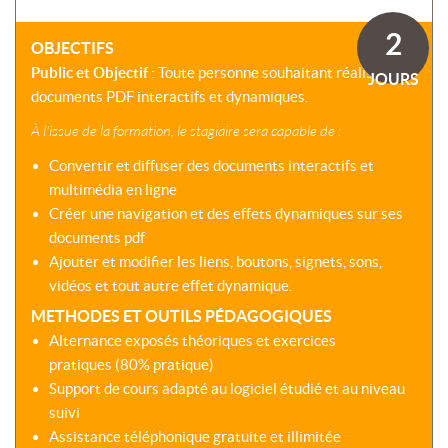
SOMMES-
AU
VIRTUELLES
NOUS
DÉVELOPPEMENT
2
?
OBJECTIFS
COACHING
CERTIFICATIONS
Public et Objectif
: Toute personne souhaitant réaliser des
PRÉSENTATION
JOURS
-
SÉMINAIRES
documents PDF interactifs et dynamiques.
CPF
NOTRE
E-
À l'issue de la formation, le stagiaire sera capable de :
DÉMARCHE
ACCORD
LEARNING
ENTREPRISES
BLENDED
Convertir et diffuser des documents interactifs et
NOS
ÉQUIPES
multimédia en ligne
MULTI-
Créer une navigation et des effets dynamiques sur ses
MODALES
ACTIONS
documents pdf
COLLECTIVES
MALLETTE
Ajouter et modifier les liens, boutons, signets, sons,
DU
NOTRE
vidéos et tout autre effet dynamique.
DIRIGEANT
CENTRE
METHODES ET OUTILS PÉDAGOGIQUES
RÉSEAU
Alternance exposés théoriques et exercices
NATIONAL
pratiques (80% pratique)
Support de cours adapté au logiciel étudié et au niveau
suivi
Assistance téléphonique gratuite et illimitée