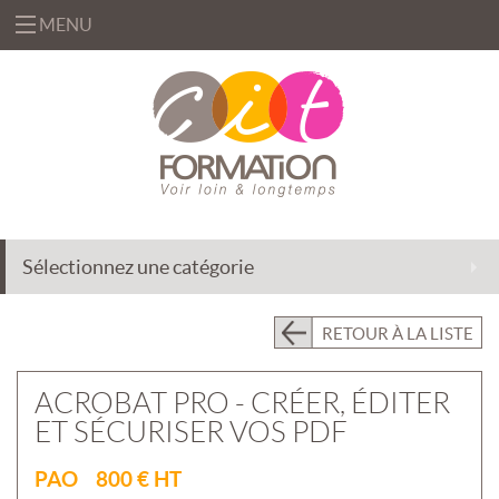
MENU
«
FORMATIONS
«
BUREAUTIQUE
OFFRES
&
«
INFORMATIQUE
FORMATION
SOLUTIONS
Sélectionnez une catégorie
MANAGEMENT
INGÉNIERIE
CENTRE
&
DE
EFFICACITÉ
ACCOMPAGNEMENT
RETOUR À LA LISTE
RESSOURCES
PROFESSIONNELLE
AU
CHANGEMENT
PRÉSENTIEL
ACROBAT PRO - CRÉER, ÉDITER
INTRA
DÉLÉGATION
ET SÉCURISER VOS PDF
DE
PRÉSENTIEL
FORMATEURS
INTER
«
PAO 800 € HT
QUI
ASSISTANCE
CLASSES