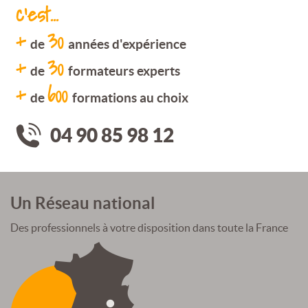
c'est...
+
30
de
années d'expérience
+
30
de
formateurs experts
+
600
de
formations au choix
04 90 85 98 12
Un Réseau national
Des professionnels à votre disposition dans toute la France