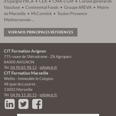
d'Epargne PACA • CEA • CMA-CGM • Conseil général de
Vaucluse • Continental Foods • Groupe AREVA • Mairie
de Marseille • McCormick • Toulon Provence
Méditerrannée ...
VOIR NOS PRINCIPALES RÉFÉRENCES
CIT Formation Avignon
775 route de l'Aérodrome - ZA Agroparc
84000 AVIGNON
Tél.
04.90.85.98.12
-
info@cit.fr
CIT Formation Marseille
Wellio - Immeuble le Calypso
48 quai du Lazaret
13002 Marseille
Tél.
04.96.15.30.15
-
info@cit.fr