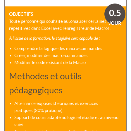
SOMMES-
AU
VIRTUELLES
NOUS
DÉVELOPPEMENT
0.5
?
OBJECTIFS
COACHING
CERTIFICATIONS
Toute personne qui souhaite automatiser certaines tâches
PRÉSENTATION
JOUR
-
SÉMINAIRES
répétitives dans Excel avec l’enregistreur de Macros.
CPF
NOTRE
E-
À l'issue de la formation, le stagiaire sera capable de :
DÉMARCHE
ACCORD
LEARNING
ENTREPRISES
BLENDED
Comprendre la logique des macro-commandes
NOS
ÉQUIPES
Créer, modifier des macro-commandes
MULTI-
Modifier le code existant de la Macro
MODALES
ACTIONS
COLLECTIVES
MALLETTE
Methodes et outils
DU
NOTRE
DIRIGEANT
CENTRE
pédagogiques
RÉSEAU
NATIONAL
Alternance exposés théoriques et exercices
pratiques (80% pratique)
Support de cours adapté au logiciel étudié et au niveau
suivi