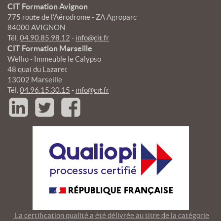
CIT Formation Avignon
775 route de l'Aérodrome - ZA Agroparc
84000 AVIGNON
Tél.
04.90.85.98.12
-
info@cit.fr
CIT Formation Marseille
Wellio - Immeuble le Calypso
48 quai du Lazaret
13002 Marseille
Tél.
04.96.15.30.15
-
info@cit.fr
La certification qualité a été délivrée au titre de la catégorie