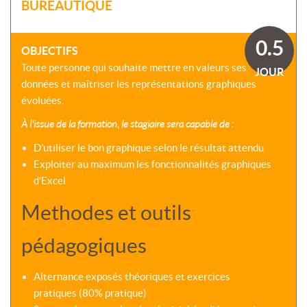
SOMMES-
BUREAUTIQUE
AU
VIRTUELLES
NOUS
DÉVELOPPEMENT
?
COACHING
0.5
CERTIFICATIONS
OBJECTIFS
PRÉSENTATION
-
SÉMINAIRES
Toute personne qui souhaite mettre en valeurs ses
CPF
JOUR
NOTRE
données et maîtriser les représentations graphiques
E-
DÉMARCHE
ACCORD
LEARNING
évoluées.
ENTREPRISES
BLENDED
NOS
À l'issue de la formation, le stagiaire sera capable de :
ÉQUIPES
MULTI-
MODALES
D’utiliser le bon graphique selon le résultat attendu
ACTIONS
Exploiter au maximum les fonctionnalités graphiques
COLLECTIVES
MALLETTE
d’Excel
DU
NOTRE
DIRIGEANT
CENTRE
Methodes et outils
RÉSEAU
NATIONAL
pédagogiques
Alternance exposés théoriques et exercices
pratiques (80% pratique)