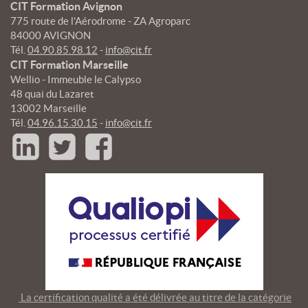
CIT Formation Avignon
775 route de l'Aérodrome - ZA Agroparc
84000 AVIGNON
Tél.
04.90.85.98.12
-
info@cit.fr
CIT Formation Marseille
Wellio - Immeuble le Calypso
48 quai du Lazaret
13002 Marseille
Tél.
04.96.15.30.15
-
info@cit.fr
La certification qualité a été délivrée au titre de la catégorie