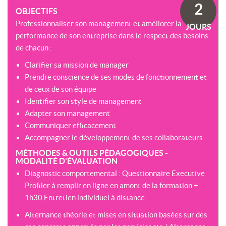
SOMMES-
AU
2
VIRTUELLES
OBJECTIFS
NOUS
DÉVELOPPEMENT
?
Professionnaliser son management et améliorer la
JOURS
COACHING
CERTIFICATIONS
performance de son entreprise dans le respect des besoins
PRÉSENTATION
-
SÉMINAIRES
de chacun :
CPF
NOTRE
E-
Clarifier sa mission de manager
DÉMARCHE
ACCORD
LEARNING
Prendre conscience de ses modes de fonctionnement et
ENTREPRISES
BLENDED
NOS
de ceux de son équipe
ÉQUIPES
MULTI-
Identifier son style de management
MODALES
ACTIONS
Adapter son management
COLLECTIVES
Communiquer efficacement
MALLETTE
DU
Accompagner le développement de ses collaborateurs
NOTRE
DIRIGEANT
CENTRE
MÉTHODES & OUTILS PÉDAGOGIQUES -
MODALITÉ D'ÉVALUATION
RÉSEAU
Diagnostic comportemental : Questionnaire Executive
NATIONAL
Profiler à remplir en ligne en amont de la formation +
1h30 Entretien individuel à distance
Alternance théorie et mises en situation basées sur des