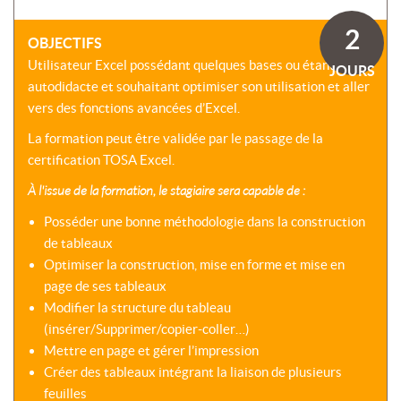
SOMMES-
AU
VIRTUELLES
NOUS
DÉVELOPPEMENT
2
?
OBJECTIFS
COACHING
CERTIFICATIONS
Utilisateur Excel possédant quelques bases ou étant
PRÉSENTATION
JOURS
-
SÉMINAIRES
autodidacte et souhaitant optimiser son utilisation et aller
CPF
NOTRE
vers des fonctions avancées d’Excel.
E-
DÉMARCHE
ACCORD
LEARNING
ENTREPRISES
La formation peut être validée par le passage de la
BLENDED
NOS
certification TOSA Excel.
ÉQUIPES
MULTI-
À l'issue de la formation, le stagiaire sera capable de :
MODALES
ACTIONS
COLLECTIVES
Posséder une bonne méthodologie dans la construction
MALLETTE
DU
de tableaux
NOTRE
DIRIGEANT
CENTRE
Optimiser la construction, mise en forme et mise en
page de ses tableaux
RÉSEAU
Modifier la structure du tableau
NATIONAL
(insérer/Supprimer/copier-coller…)
Mettre en page et gérer l’impression
Créer des tableaux intégrant la liaison de plusieurs
feuilles