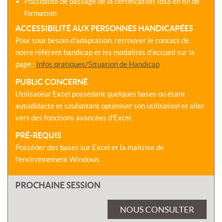
Possibilité de passage de la certification Tosa en fin de
formation
ACCESSIBILITÉ AUX PERSONNES HANDICAPÉES
Pour tout besoin d’adaptation, retrouver le contact de
notre référent handicap et les modalités d’accueil sur la
page :
Infos pratiques/Situation de Handicap
PUBLIC CONCERNÉ
Utilisateur Excel possédant quelques bases ou étant
autodidacte et souhaitant optimiser son utilisation et aller
vers des fonctions avancées d’Excel.
PRÉ-REQUIS
Posséder des bases sur Excel et la maîtrise de
l'environnement Windows.
PROCHAINE SESSION
NOUS CONSULTER