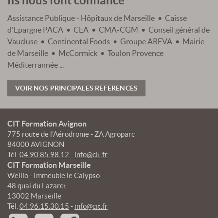
Ils nous font confiance
Assistance Publique - Hôpitaux de Marseille • Caisse
d'Epargne PACA • CEA • CMA-CGM • Conseil général de
Vaucluse • Continental Foods • Groupe AREVA • Mairie
de Marseille • McCormick • Toulon Provence
Méditerrannée ...
VOIR NOS PRINCIPALES RÉFÉRENCES
CIT Formation Avignon
775 route de l'Aérodrome - ZA Agroparc
84000 AVIGNON
Tél.
04.90.85.98.12
-
info@cit.fr
CIT Formation Marseille
Wellio - Immeuble le Calypso
48 quai du Lazaret
13002 Marseille
Tél.
04.96.15.30.15
-
info@cit.fr