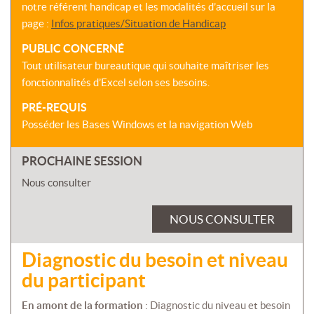
notre référent handicap et les modalités d’accueil sur la
page :
Infos pratiques/Situation de Handicap
PUBLIC CONCERNÉ
Tout utilisateur bureautique qui souhaite maîtriser les
fonctionnalités d’Excel selon ses besoins.
PRÉ-REQUIS
Posséder les Bases Windows et la navigation Web
PROCHAINE SESSION
Nous consulter
NOUS CONSULTER
Diagnostic du besoin et niveau
du participant
En amont de la formation
: Diagnostic du niveau et besoin