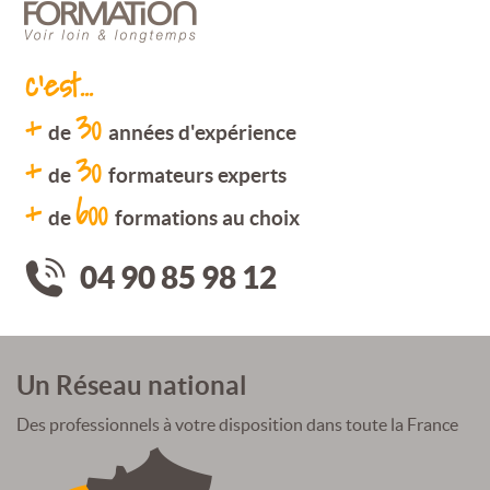
c'est...
+
30
de
années d'expérience
+
30
de
formateurs experts
+
600
de
formations au choix
04 90 85 98 12
Un Réseau national
Des professionnels à votre disposition dans toute la France