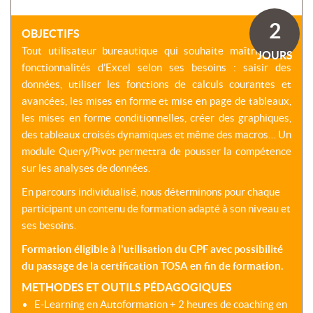
SOMMES-
AU
VIRTUELLES
NOUS
DÉVELOPPEMENT
2
?
OBJECTIFS
COACHING
CERTIFICATIONS
Tout utilisateur bureautique qui souhaite maîtriser les
PRÉSENTATION
JOURS
-
SÉMINAIRES
fonctionnalités d’Excel selon ses besoins : saisir des
CPF
NOTRE
données, utiliser les fonctions de calculs courantes et
E-
DÉMARCHE
ACCORD
LEARNING
avancées, les mises en forme et mise en page de tableaux,
ENTREPRISES
BLENDED
NOS
les mises en forme conditionnelles, créer des graphiques,
ÉQUIPES
des tableaux croisés dynamiques et même des macros… Un
MULTI-
MODALES
module Query/Pivot permettra de pousser la compétence
ACTIONS
COLLECTIVES
sur les analyses de données.
MALLETTE
DU
En parcours individualisé, nous déterminons pour chaque
NOTRE
DIRIGEANT
CENTRE
participant un contenu de formation adapté à son niveau et
ses besoins.
RÉSEAU
NATIONAL
Formation éligible à l'utilisation du CPF avec possibilité
du passage de la certification TOSA en fin de formation.
METHODES ET OUTILS PÉDAGOGIQUES
E-Learning en Autoformation + 2 heures de coaching en