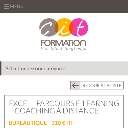
MENU
«
FORMATIONS
«
BUREAUTIQUE
OFFRES
&
«
INFORMATIQUE
FORMATION
SOLUTIONS
Sélectionnez une catégorie
MANAGEMENT
INGÉNIERIE
CENTRE
&
DE
EFFICACITÉ
ACCOMPAGNEMENT
RETOUR À LA LISTE
RESSOURCES
PROFESSIONNELLE
AU
CHANGEMENT
PRÉSENTIEL
EXCEL - PARCOURS E-LEARNING
INTRA
DÉLÉGATION
+ COACHING À DISTANCE
DE
PRÉSENTIEL
FORMATEURS
INTER
«
BUREAUTIQUE 310 € HT
QUI
ASSISTANCE
CLASSES