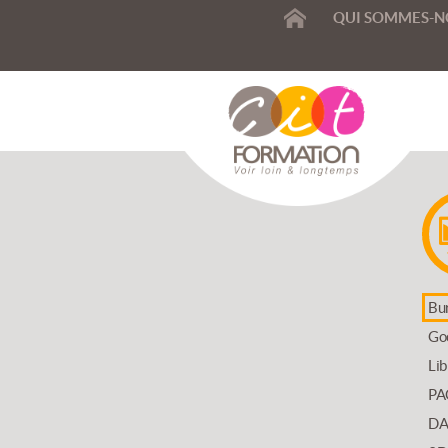
ACCUEIL
QUI SOMMES-N
SIONNELLE
Bu
Go
T
Lib
PA
DA