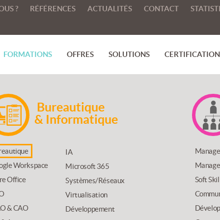
OUS ?
RÉFÉRENCES
ACTUALITÉS
CONTACT
STATIST
FORMATIONS
OFFRES
SOLUTIONS
CERTIFICATIONS
Bureautique
& Informatique
reautique
Manage
IA
ogle Workspace
Managem
Microsoft 365
re Office
Soft Ski
Systèmes/Réseaux
O
Communi
Virtualisation
O & CAO
Dévelop
Développement