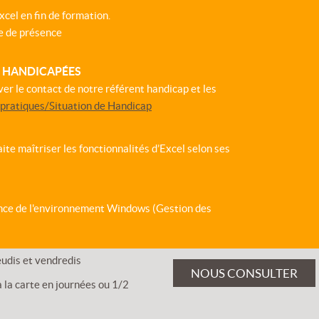
cel en fin de formation.
e de présence
S HANDICAPÉES
ver le contact de notre référent handicap et les
 pratiques/Situation de Handicap
ite maîtriser les fonctionnalités d’Excel selon ses
nce de l'environnement Windows (Gestion des
eudis et vendredis
NOUS CONSULTER
 la carte en journées ou 1/2