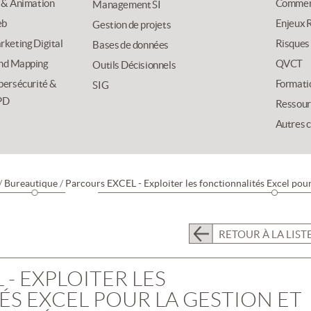
 & Animation
Commer
Management SI
b
Enjeux R
Gestion de projets
keting Digital
Risques
Bases de données
nd Mapping
QVCT
Outils Décisionnels
bersécurité &
Formati
SIG
PD
Ressour
Autres 
/
Bureautique
/
Parcours EXCEL - Exploiter les fonctionnalités Excel pou
RETOUR À LA LIST
- EXPLOITER LES
S EXCEL POUR LA GESTION ET