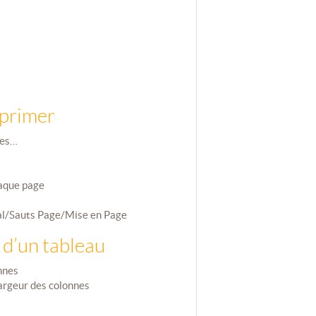
mprimer
ges…
haque page
mal/Sauts Page/Mise en Page
 d’un tableau
nnes
largeur des colonnes