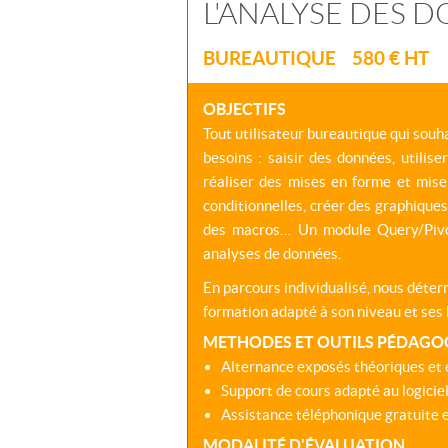
L'ANALYSE DES 
BUREAUTIQUE 580 € HT
OBJECTIFS
Tout utilisateur bureautique qui souha
besoins : saisir des données, utilise
réaliser des mises en forme et mis
conditionnelles, créer des graphique
des macros… Un module Query/Pivo
analyses de données.
En parcours individualisé, nous déte
formation adapté à son niveau et ses 
METHODES ET OUTILS PÉDAGO
Alternance exposés théoriques et 
Support de cours adapté au logiciel
Assistance téléphonique gratuite et
MODALITÉ D'ÉVALUATION