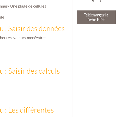
Visio
s
onnes/ Une plage de cellules
Télécharger la
èle
fiche PDF
u : Saisir des données
, heures, valeurs monétaires
 : Saisir des calculs
 : Les différentes