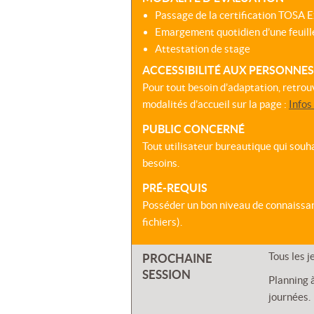
Passage de la certification TOSA Ex
Emargement quotidien d’une feuill
Attestation de stage
ACCESSIBILITÉ AUX PERSONNE
Pour tout besoin d’adaptation, retrou
modalités d’accueil sur la page :
Infos
PUBLIC CONCERNÉ
Tout utilisateur bureautique qui souha
besoins.
PRÉ-REQUIS
Posséder un bon niveau de connaissa
fichiers).
Tous les j
PROCHAINE
SESSION
Planning à
journées.