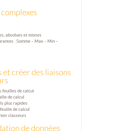
s complexes
es, absolues et mixtes
ourantes : Somme – Max – Min –
 et créer des liaisons
urs
feuilles de calcul
ille de calcul
ls plus rapides
euille de calcul
inter classeurs
dation de données