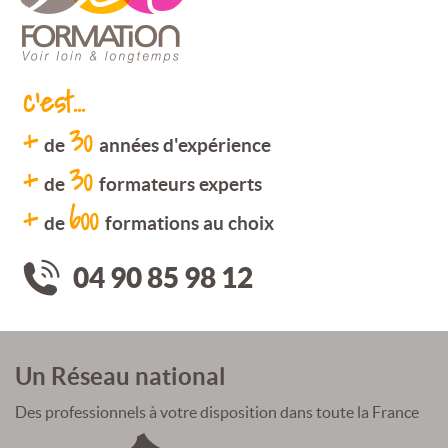
c'est...
+
30
de
années d'expérience
+
30
de
formateurs experts
+
600
de
formations au choix
04 90 85 98 12
Un Réseau national
Des professionnels à votre disposition dans toute la France