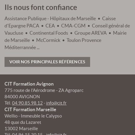
Ils nous font confiance
Assistance Publique - Hôpitaux de Marseille • Caisse
d'Epargne PACA • CEA • CMA-CGM • Conseil général de
Vaucluse • Continental Foods • Groupe AREVA • Mairie
de Marseille • McCormick • Toulon Provence
Méditerrannée ...
VOIR NOS PRINCIPALES RÉFÉRENCES
CIT Formation Avignon
775 route de l'Aérodrome - ZA Agroparc
84000 AVIGNON
Tél.
04.90.85.98.12
-
info@cit.fr
CIT Formation Marseille
Wellio - Immeuble le Calypso
48 quai du Lazaret
13002 Marseille
Tél.
04.96.15.30.15
-
info@cit.fr