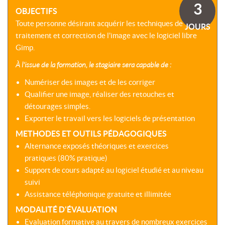
SOMMES-
AU
3
VIRTUELLES
OBJECTIFS
NOUS
DÉVELOPPEMENT
?
Toute personne désirant acquérir les techniques de
JOURS
COACHING
CERTIFICATIONS
traitement et correction de l'image avec le logiciel libre
PRÉSENTATION
-
SÉMINAIRES
Gimp.
CPF
NOTRE
E-
À l'issue de la formation, le stagiaire sera capable de :
DÉMARCHE
ACCORD
LEARNING
ENTREPRISES
BLENDED
Numériser des images et de les corriger
NOS
ÉQUIPES
Qualifier une image, réaliser des retouches et
MULTI-
détourages simples.
MODALES
ACTIONS
Exporter le travail vers les logiciels de présentation
COLLECTIVES
MALLETTE
METHODES ET OUTILS PÉDAGOGIQUES
DU
NOTRE
DIRIGEANT
Alternance exposés théoriques et exercices
CENTRE
pratiques (80% pratique)
RÉSEAU
Support de cours adapté au logiciel étudié et au niveau
NATIONAL
suivi
Assistance téléphonique gratuite et illimitée
MODALITÉ D'ÉVALUATION
Evaluation formative au travers de nombreux exercices