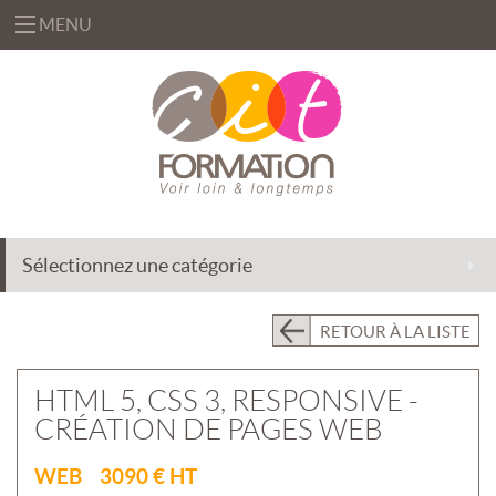
MENU
«
FORMATIONS
«
BUREAUTIQUE
OFFRES
&
«
INFORMATIQUE
FORMATION
SOLUTIONS
Sélectionnez une catégorie
MANAGEMENT
INGÉNIERIE
CENTRE
&
DE
EFFICACITÉ
ACCOMPAGNEMENT
RETOUR À LA LISTE
RESSOURCES
PROFESSIONNELLE
AU
CHANGEMENT
PRÉSENTIEL
HTML 5, CSS 3, RESPONSIVE -
INTRA
DÉLÉGATION
CRÉATION DE PAGES WEB
DE
PRÉSENTIEL
FORMATEURS
INTER
«
WEB 3090 € HT
QUI
ASSISTANCE
CLASSES