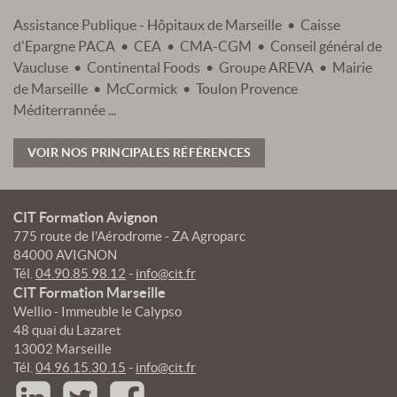
Assistance Publique - Hôpitaux de Marseille • Caisse
d'Epargne PACA • CEA • CMA-CGM • Conseil général de
Vaucluse • Continental Foods • Groupe AREVA • Mairie
de Marseille • McCormick • Toulon Provence
Méditerrannée ...
VOIR NOS PRINCIPALES RÉFÉRENCES
CIT Formation Avignon
775 route de l'Aérodrome - ZA Agroparc
84000 AVIGNON
Tél.
04.90.85.98.12
-
info@cit.fr
CIT Formation Marseille
Wellio - Immeuble le Calypso
48 quai du Lazaret
13002 Marseille
Tél.
04.96.15.30.15
-
info@cit.fr