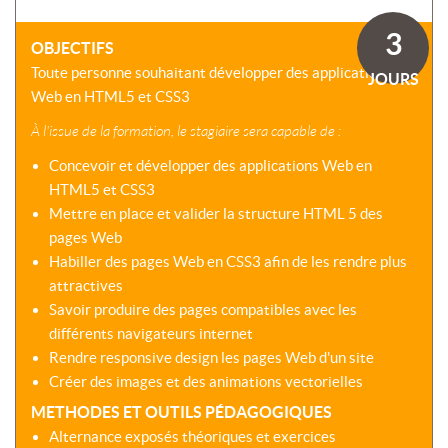
SOMMES-
AU
VIRTUELLES
NOUS
DÉVELOPPEMENT
3
?
OBJECTIFS
COACHING
CERTIFICATIONS
Toute personne souhaitant développer des applications
PRÉSENTATION
JOURS
-
SÉMINAIRES
Web en HTML5 et CSS3
CPF
NOTRE
E-
À l'issue de la formation, le stagiaire sera capable de :
DÉMARCHE
ACCORD
LEARNING
ENTREPRISES
BLENDED
Concevoir et développer des applications Web en
NOS
ÉQUIPES
HTML5 et CSS3
MULTI-
Mettre en place et valider la structure HTML 5 des
MODALES
ACTIONS
pages Web
COLLECTIVES
MALLETTE
Habiller des pages Web en CSS3 afin de les rendre plus
DU
NOTRE
attractives
DIRIGEANT
CENTRE
Savoir produire des pages compatibles avec les
RÉSEAU
différents navigateurs internet
NATIONAL
Rendre responsive design les pages Web d'un site
Créer des images et des animations vectorielles
METHODES ET OUTILS PÉDAGOGIQUES
Alternance exposés théoriques et exercices