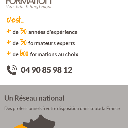
c'est...
+
30
de
années d'expérience
+
30
de
formateurs experts
+
600
de
formations au choix
04 90 85 98 12
Un Réseau national
Des professionnels à votre disposition dans toute la France