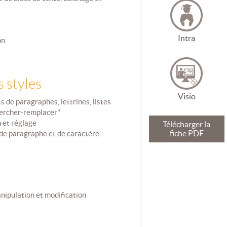
Intra
on
s styles
Visio
s de paragraphes, lettrines, listes
ercher-remplacer"
n et réglage
Télécharger la
fiche PDF
s de paragraphe et de caractère
anipulation et modification