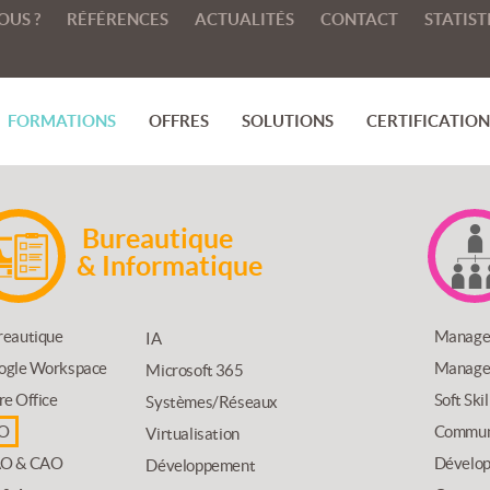
OUS ?
RÉFÉRENCES
ACTUALITÉS
CONTACT
STATIST
FORMATIONS
OFFRES
SOLUTIONS
CERTIFICATIONS
Bureautique
& Informatique
reautique
Manage
IA
ogle Workspace
Managem
Microsoft 365
re Office
Soft Ski
Systèmes/Réseaux
O
Communi
Virtualisation
O & CAO
Dévelop
Développement