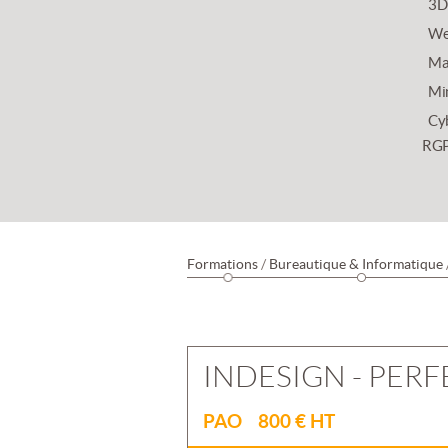
3D
We
Mar
Mi
Cy
RG
Formations
/
Bureautique & Informatique
INDESIGN - PE
PAO 800 € HT