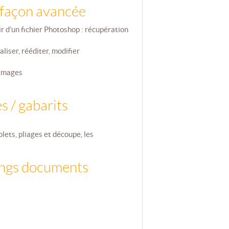
 façon avancée
ir d’un fichier Photoshop : récupération
liser, rééditer, modifier
'images
s
s / gabarits
lets, pliages et découpe, les
longs documents