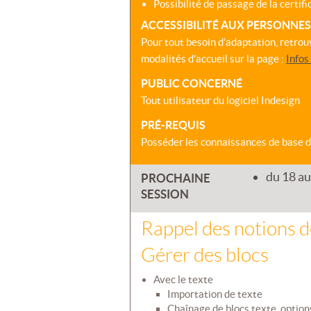
Possibilité de passage de la certifi
ACCESSIBILITÉ AUX PERSONNE
Pour tout besoin d’adaptation, retrou
modalités d’accueil sur la page :
Infos
PUBLIC CONCERNÉ
Tout utilisateur du logiciel Indesign
PRÉ-REQUIS
Posséder les connaissances de base du
du 18 au
PROCHAINE
SESSION
Rappel des notions d
Gérer des blocs
Avec le texte
Importation de texte
Chaînage de blocs texte, options