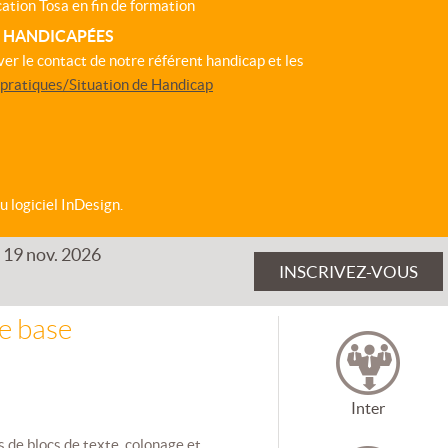
cation Tosa en fin de formation
S HANDICAPÉES
ver le contact de notre référent handicap et les
 pratiques/Situation de Handicap
 logiciel InDesign.
 19 nov. 2026
INSCRIVEZ-VOUS
e base
Inter
 de blocs de texte, colonage et