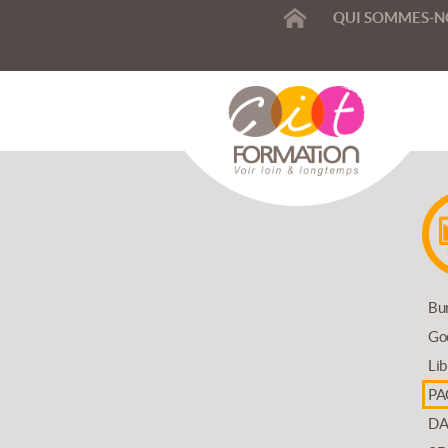
ACCUEIL
QUI SOMMES-N
SIONNELLE
Bu
Go
T
Lib
PA
DA