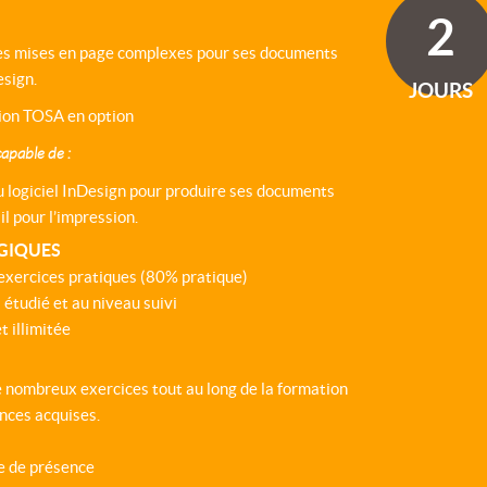
2
des mises en page complexes pour ses documents
esign.
JOURS
ation TOSA en option
capable de :
du logiciel InDesign pour produire ses documents
il pour l’impression.
GIQUES
exercices pratiques (80% pratique)
 étudié et au niveau suivi
 illimitée
 nombreux exercices tout au long de la formation
nces acquises.
e de présence