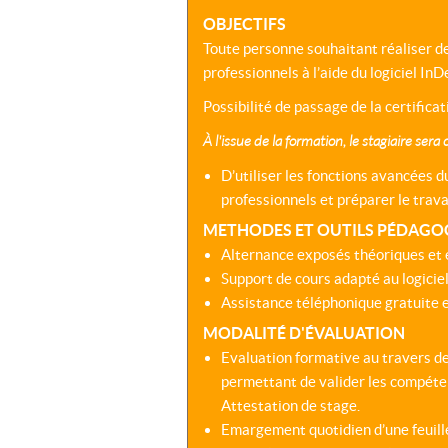
OBJECTIFS
Toute personne souhaitant réaliser 
professionnels à l’aide du logiciel InD
Possibilité de passage de la certific
À l'issue de la formation, le stagiaire sera 
D’utiliser les fonctions avancées 
professionnels et préparer le trava
METHODES ET OUTILS PÉDAGO
Alternance exposés théoriques et 
Support de cours adapté au logiciel
Assistance téléphonique gratuite et
MODALITÉ D'ÉVALUATION
Evaluation formative au travers de
permettant de valider les compéte
Attestation de stage.
Emargement quotidien d’une feuill