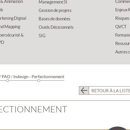
 & Animation
Commer
Management SI
b
Enjeux R
Gestion de projets
keting Digital
Risques
Bases de données
nd Mapping
QVCT
Outils Décisionnels
bersécurité &
Formati
SIG
PD
Ressour
Autres 
/
PAO
/
Indesign - Perfectionnement
RETOUR À LA LIST
RFECTIONNEMENT