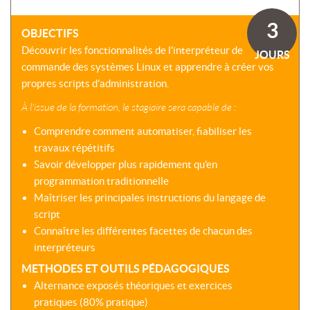
SOMMES-
AU
VIRTUELLES
NOUS
DÉVELOPPEMENT
3
?
OBJECTIFS
COACHING
CERTIFICATIONS
Découvrir les fonctionnalités de l'interpréteur de
PRÉSENTATION
JOURS
-
SÉMINAIRES
commande des systèmes Linux et apprendre à créer vos
CPF
NOTRE
propres scripts d'administration.
E-
DÉMARCHE
ACCORD
LEARNING
ENTREPRISES
À l'issue de la formation, le stagiaire sera capable de :
BLENDED
NOS
ÉQUIPES
Comprendre comment automatiser, fiabiliser les
MULTI-
travaux répétitifs
MODALES
ACTIONS
Savoir développer plus rapidement qu'en
COLLECTIVES
MALLETTE
programmation traditionnelle
DU
NOTRE
Maîtriser les principales instructions du langage de
DIRIGEANT
CENTRE
script
RÉSEAU
Connaître les différentes facettes de chacun des
NATIONAL
interpréteurs
METHODES ET OUTILS PÉDAGOGIQUES
Alternance exposés théoriques et exercices
pratiques (80% pratique)