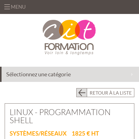
MENU
«
FORMATIONS
«
BUREAUTIQUE
OFFRES
&
«
INFORMATIQUE
FORMATION
SOLUTIONS
Sélectionnez une catégorie
MANAGEMENT
INGÉNIERIE
CENTRE
&
DE
EFFICACITÉ
ACCOMPAGNEMENT
RETOUR À LA LISTE
RESSOURCES
PROFESSIONNELLE
AU
CHANGEMENT
PRÉSENTIEL
LINUX - PROGRAMMATION
INTRA
DÉLÉGATION
SHELL
DE
PRÉSENTIEL
FORMATEURS
INTER
«
SYSTÈMES/RÉSEAUX 1825 € HT
QUI
ASSISTANCE
CLASSES