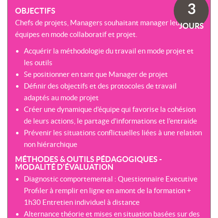
SOMMES-
AU
3
VIRTUELLES
OBJECTIFS
NOUS
DÉVELOPPEMENT
?
Chefs de projets, Managers souhaitant manager leurs
JOURS
COACHING
CERTIFICATIONS
équipes en mode collaboratif et projet.
PRÉSENTATION
-
SÉMINAIRES
CPF
Acquérir la méthodologie du travail en mode projet et
NOTRE
E-
les outils
DÉMARCHE
ACCORD
LEARNING
Se positionner en tant que Manager de projet
ENTREPRISES
BLENDED
NOS
Définir des objectifs et des protocoles de travail
ÉQUIPES
MULTI-
adaptés au mode projet
MODALES
ACTIONS
Créer une dynamique d’équipe qui favorise la cohésion
COLLECTIVES
de leurs actions, le partage d’informations et l’entraide
MALLETTE
DU
Prévenir les situations conflictuelles liées à une relation
NOTRE
DIRIGEANT
CENTRE
non hiérarchique
MÉTHODES & OUTILS PÉDAGOGIQUES -
RÉSEAU
MODALITÉ D'ÉVALUATION
NATIONAL
Diagnostic comportemental : Questionnaire Executive
Profiler à remplir en ligne en amont de la formation +
1h30 Entretien individuel à distance
Alternance théorie et mises en situation basées sur des