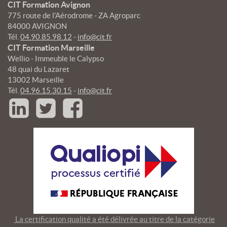
CIT Formation Avignon
775 route de l'Aérodrome - ZA Agroparc
84000 AVIGNON
Tél.
04.90.85.98.12
-
info@cit.fr
CIT Formation Marseille
Wellio - Immeuble le Calypso
48 quai du Lazaret
13002 Marseille
Tél.
04.96.15.30.15
-
info@cit.fr
La certification qualité a été délivrée au titre de la catégorie