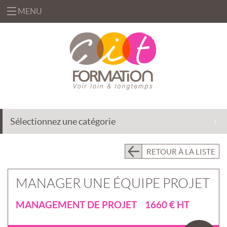
MENU
«
FORMATIONS
«
BUREAUTIQUE
OFFRES
&
«
INFORMATIQUE
FORMATION
SOLUTIONS
Sélectionnez une catégorie
MANAGEMENT
INGÉNIERIE
CENTRE
&
DE
EFFICACITÉ
ACCOMPAGNEMENT
RETOUR À LA LISTE
RESSOURCES
PROFESSIONNELLE
AU
CHANGEMENT
PRÉSENTIEL
MANAGER UNE ÉQUIPE PROJET
INTRA
DÉLÉGATION
DE
PRÉSENTIEL
MANAGEMENT DE PROJET 1660 € HT
FORMATEURS
INTER
«
QUI
ASSISTANCE
CLASSES