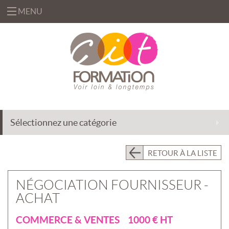
MENU
«
FORMATIONS
«
BUREAUTIQUE
OFFRES
&
«
INFORMATIQUE
FORMATION
SOLUTIONS
Sélectionnez une catégorie
MANAGEMENT
INGÉNIERIE
CENTRE
&
DE
EFFICACITÉ
ACCOMPAGNEMENT
RETOUR À LA LISTE
RESSOURCES
PROFESSIONNELLE
AU
CHANGEMENT
PRÉSENTIEL
NÉGOCIATION FOURNISSEUR -
INTRA
DÉLÉGATION
ACHAT
DE
PRÉSENTIEL
FORMATEURS
INTER
«
COMMERCE & VENTES 1000 € HT
QUI
ASSISTANCE
CLASSES