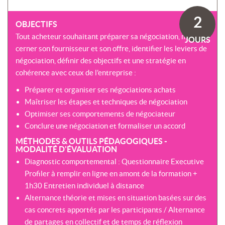
SOMMES-
AU
VIRTUELLES
NOUS
DÉVELOPPEMENT
2
?
OBJECTIFS
COACHING
CERTIFICATIONS
Tout acheteur souhaitant préparer sa négociation, mieux
PRÉSENTATION
JOURS
-
SÉMINAIRES
cerner son fournisseur et son offre, identifier les leviers de
CPF
NOTRE
négociation, définir des objectifs et une stratégie en
E-
DÉMARCHE
ACCORD
LEARNING
cohérence avec ceux de l'entreprise :
ENTREPRISES
BLENDED
NOS
Préparer et organiser ses négociations achats
ÉQUIPES
MULTI-
Maîtriser les étapes et techniques de négociation
MODALES
ACTIONS
Optimiser ses comportements de négociateur
COLLECTIVES
MALLETTE
Conclure une négociation et formaliser un accord
DU
NOTRE
MÉTHODES & OUTILS PÉDAGOGIQUES -
DIRIGEANT
CENTRE
MODALITÉ D'ÉVALUATION
Diagnostic comportemental : Questionnaire Executive
RÉSEAU
Profiler à remplir en ligne en amont de la formation +
NATIONAL
1h30 Entretien individuel à distance
Alternance théorie et mises en situation basées sur des
cas concrets apportés par les participants / Alternance
de partages en collectif et de temps de réflexion