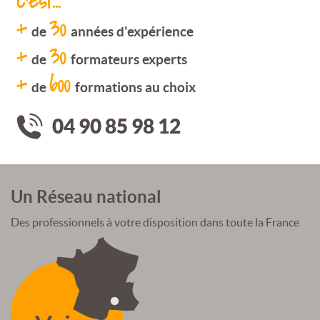
c'est...
+
30
de
années d'expérience
+
30
de
formateurs experts
+
600
de
formations au choix
04 90 85 98 12
Un Réseau national
Des professionnels à votre disposition dans toute la France