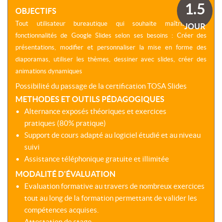
SOMMES-
AU
1.5
VIRTUELLES
OBJECTIFS
NOUS
DÉVELOPPEMENT
?
Tout utilisateur bureautique qui souhaite maîtriser les
JOUR
COACHING
CERTIFICATIONS
fonctionnalités de Google Slides selon ses besoins : Créer des
PRÉSENTATION
-
SÉMINAIRES
présentations, modifier et personnaliser la mise en forme des
CPF
NOTRE
diaporamas, utiliser les thèmes, dessiner avec slides, créer des
E-
DÉMARCHE
ACCORD
LEARNING
animations dynamiques
ENTREPRISES
BLENDED
NOS
Possibilité du passage de la certification TOSA Slides
ÉQUIPES
MULTI-
METHODES ET OUTILS PÉDAGOGIQUES
MODALES
ACTIONS
Alternance exposés théoriques et exercices
COLLECTIVES
pratiques (80% pratique)
MALLETTE
DU
Support de cours adapté au logiciel étudié et au niveau
NOTRE
DIRIGEANT
CENTRE
suivi
Assistance téléphonique gratuite et illimitée
RÉSEAU
NATIONAL
MODALITÉ D'ÉVALUATION
Evaluation formative au travers de nombreux exercices
tout au long de la formation permettant de valider les
compétences acquises.
Attestation de stage.