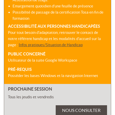
Emargement quotidien d’une feuille de présence
Possibilité de passage de la certification Tosa en fin de
formation
ACCESSIBILITÉ AUX PERSONNES HANDICAPÉES
Pour tout besoin d’adaptation, retrouver le contact de
notre référent handicap et les modalités d’accueil sur la
page :
Infos pratiques/Situation de Handicap
PUBLIC CONCERNÉ
Utilisateur de la suite Google Workspace
PRÉ-REQUIS
Posséder les bases Windows et la navigation Internet
PROCHAINE SESSION
Tous les jeudis et vendredis
NOUS CONSULTER