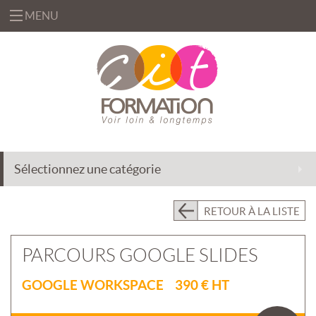
MENU
«
FORMATIONS
«
BUREAUTIQUE
OFFRES
&
«
INFORMATIQUE
FORMATION
SOLUTIONS
Sélectionnez une catégorie
MANAGEMENT
INGÉNIERIE
CENTRE
&
DE
EFFICACITÉ
ACCOMPAGNEMENT
RETOUR À LA LISTE
RESSOURCES
PROFESSIONNELLE
AU
CHANGEMENT
PRÉSENTIEL
PARCOURS GOOGLE SLIDES
INTRA
DÉLÉGATION
DE
PRÉSENTIEL
GOOGLE WORKSPACE 390 € HT
FORMATEURS
INTER
«
QUI
ASSISTANCE
CLASSES