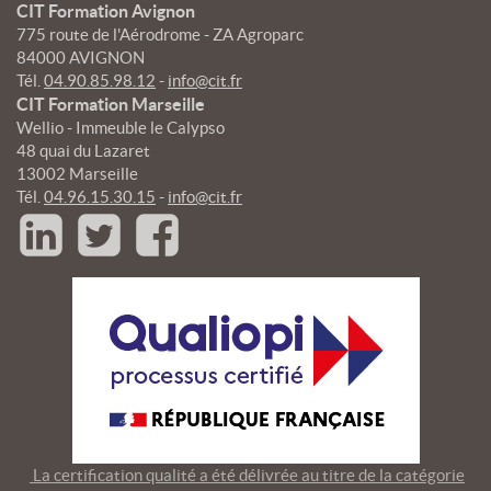
CIT Formation Avignon
775 route de l'Aérodrome - ZA Agroparc
84000 AVIGNON
Tél.
04.90.85.98.12
-
info@cit.fr
CIT Formation Marseille
Wellio - Immeuble le Calypso
48 quai du Lazaret
13002 Marseille
Tél.
04.96.15.30.15
-
info@cit.fr
La certification qualité a été délivrée au titre de la catégorie