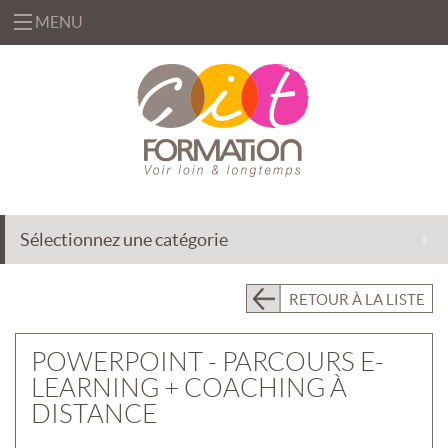
MENU
«
FORMATIONS
«
BUREAUTIQUE
OFFRES
&
«
INFORMATIQUE
FORMATION
SOLUTIONS
Sélectionnez une catégorie
MANAGEMENT
INGÉNIERIE
CENTRE
&
DE
EFFICACITÉ
ACCOMPAGNEMENT
RETOUR À LA LISTE
RESSOURCES
PROFESSIONNELLE
AU
CHANGEMENT
PRÉSENTIEL
POWERPOINT - PARCOURS E-
INTRA
DÉLÉGATION
LEARNING + COACHING À
DE
PRÉSENTIEL
FORMATEURS
DISTANCE
INTER
«
QUI
ASSISTANCE
CLASSES