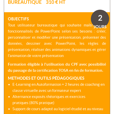
SOMMES-
BUREAUTIQUE 310 € HT
AU
VIRTUELLES
NOUS
DÉVELOPPEMENT
?
COACHING
2
CERTIFICATIONS
OBJECTIFS
PRÉSENTATION
-
SÉMINAIRES
Tout utilisateur bureautique qui souhaite maîtriser les
CPF
JOURS
NOTRE
fonctionnalités de PowerPoint selon ses besoins : créer,
E-
DÉMARCHE
ACCORD
LEARNING
personnaliser et modifier une présentation, présenter des
ENTREPRISES
BLENDED
NOS
données, dessiner avec PowerPoint, les règles de
ÉQUIPES
présentation, réaliser des animations dynamiques et gérer
MULTI-
MODALES
l’animation de votre présentation
ACTIONS
COLLECTIVES
MALLETTE
Formation éligible à l'utilisation du CPF avec possibilité
DU
NOTRE
du passage de la certification TOSA en fin de formation.
DIRIGEANT
CENTRE
METHODES ET OUTILS PÉDAGOGIQUES
RÉSEAU
E-Learning en Autoformation + 2 heures de coaching en
NATIONAL
classe virtuelle avec un formateur expert
Alternance exposés théoriques et exercices
pratiques (80% pratique)
Support de cours adapté au logiciel étudié et au niveau