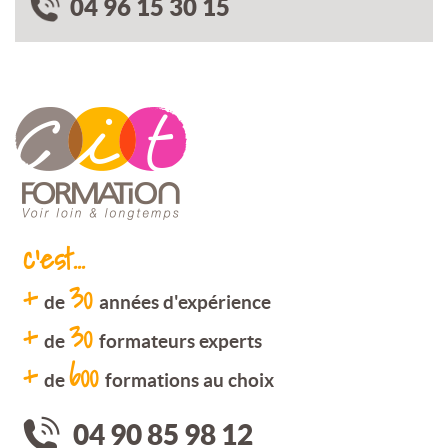
04 96 15 30 15
c'est...
+
30
de
années d'expérience
+
30
de
formateurs experts
+
600
de
formations au choix
04 90 85 98 12