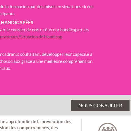
de la formation par des mises en situations tirées
icipants
S HANDICAPÉES
ver le contact de notre référent handicap et les
 pratiques/Situation de Handicap
ncadrants souhaitant développer leur capacité à
ychosociaux grâce à une meilleure compréhension
ntaux.
NOUS CONSULTER
he approfondie de la prévention des
nsion des comportements, des