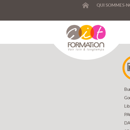
ACCUEIL
QUI SOMMES-N
SIONNELLE
Bu
Go
T
Lib
PA
DA