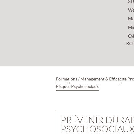
3D
We
Mar
Mi
Cy
RG
Formations
/
Management & Efficacité Pro
Risques Psychosociaux
PRÉVENIR DURAB
PSYCHOSOCIAU