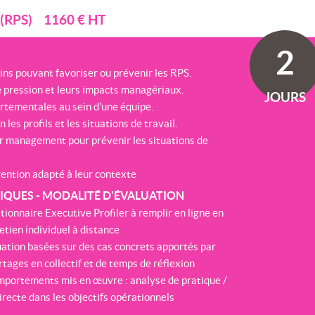
(RPS) 1160 € HT
2
s pouvant favoriser ou prévenir les RPS.
de pression et leurs impacts managériaux.
JOURS
tementales au sein d'une équipe.
les profils et les situations de travail.
r management pour prévenir les situations de
vention adapté à leur contexte
QUES - MODALITÉ D'ÉVALUATION
onnaire Executive Profiler à remplir en ligne en
tien individuel à distance
uation basées sur des cas concrets apportés par
rtages en collectif et de temps de réflexion
comportements mis en œuvre : analyse de pratique /
irecte dans les objectifs opérationnels