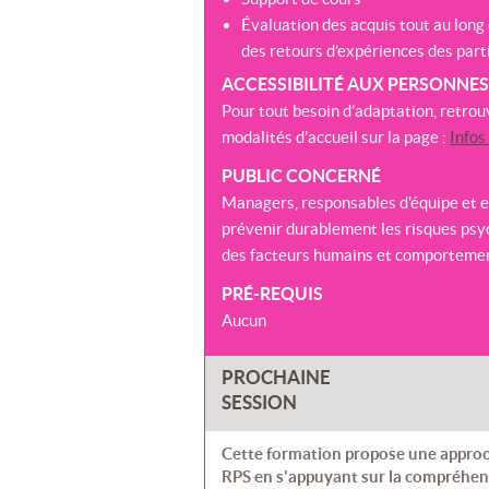
Évaluation des acquis tout au long 
des retours d’expériences des part
ACCESSIBILITÉ AUX PERSONNE
Pour tout besoin d’adaptation, retrou
modalités d’accueil sur la page :
Infos
PUBLIC CONCERNÉ
Managers, responsables d'équipe et e
prévenir durablement les risques ps
des facteurs humains et comporteme
PRÉ-REQUIS
Aucun
PROCHAINE
SESSION
Cette formation propose une approc
RPS en s'appuyant sur la compréhe