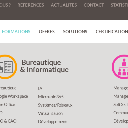
OUS ?
RÉFÉRENCES
ACTUALITÉS
CONTACT
STATIST
FORMATIONS
OFFRES
SOLUTIONS
CERTIFICATIONS
Bureautique
& Informatique
reautique
Manage
IA
ogle Workspace
Managem
Microsoft 365
re Office
Soft Ski
Systèmes/Réseaux
O
Communi
Virtualisation
O & CAO
Dévelop
Développement