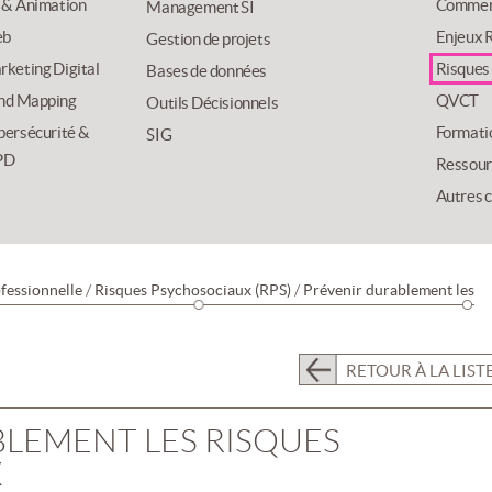
 & Animation
Commer
Management SI
b
Enjeux R
Gestion de projets
keting Digital
Risques
Bases de données
nd Mapping
QVCT
Outils Décisionnels
bersécurité &
Formati
SIG
PD
Ressour
Autres 
fessionnelle
/
Risques Psychosociaux (RPS)
/
Prévenir durablement les
RETOUR À LA LIST
LEMENT LES RISQUES
X