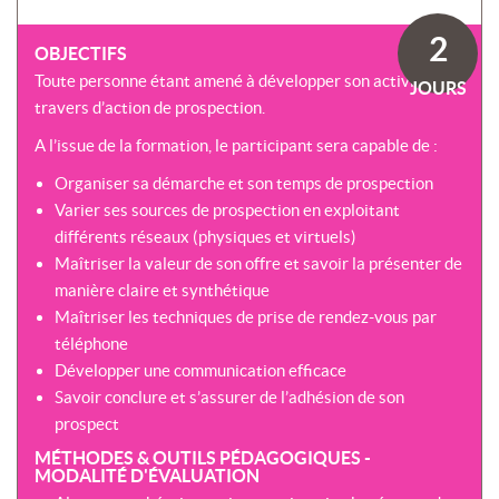
SOMMES-
AU
VIRTUELLES
NOUS
DÉVELOPPEMENT
2
?
OBJECTIFS
COACHING
CERTIFICATIONS
Toute personne étant amené à développer son activité au
PRÉSENTATION
JOURS
-
SÉMINAIRES
travers d’action de prospection.
CPF
NOTRE
E-
A l’issue de la formation, le participant sera capable de :
DÉMARCHE
ACCORD
LEARNING
ENTREPRISES
BLENDED
Organiser sa démarche et son temps de prospection
NOS
ÉQUIPES
Varier ses sources de prospection en exploitant
MULTI-
différents réseaux (physiques et virtuels)
MODALES
ACTIONS
Maîtriser la valeur de son offre et savoir la présenter de
COLLECTIVES
MALLETTE
manière claire et synthétique
DU
NOTRE
Maîtriser les techniques de prise de rendez-vous par
DIRIGEANT
CENTRE
téléphone
RÉSEAU
Développer une communication efficace
NATIONAL
Savoir conclure et s’assurer de l’adhésion de son
prospect
MÉTHODES & OUTILS PÉDAGOGIQUES -
MODALITÉ D'ÉVALUATION