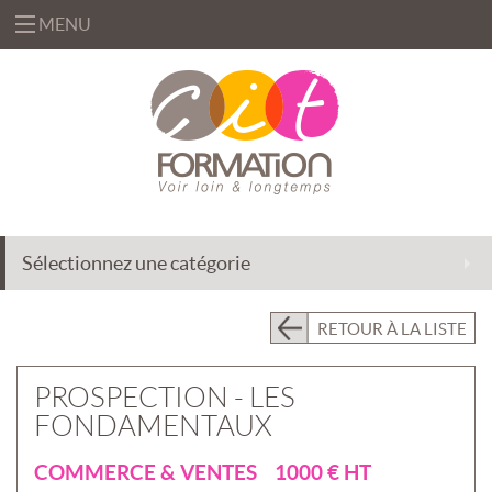
MENU
«
FORMATIONS
«
BUREAUTIQUE
OFFRES
&
«
INFORMATIQUE
FORMATION
SOLUTIONS
Sélectionnez une catégorie
MANAGEMENT
INGÉNIERIE
CENTRE
&
DE
EFFICACITÉ
ACCOMPAGNEMENT
RETOUR À LA LISTE
RESSOURCES
PROFESSIONNELLE
AU
CHANGEMENT
PRÉSENTIEL
PROSPECTION - LES
INTRA
DÉLÉGATION
FONDAMENTAUX
DE
PRÉSENTIEL
FORMATEURS
INTER
«
COMMERCE & VENTES 1000 € HT
QUI
ASSISTANCE
CLASSES