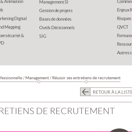
 & Animation
Commer
Management SI
b
Enjeux R
Gestion de projets
keting Digital
Risques
Bases de données
nd Mapping
QVCT
Outils Décisionnels
bersécurité &
Formati
SIG
PD
Ressour
Autres 
fessionnelle
/
Management
/
Réussir ses entretiens de recrutement
RETOUR À LA LIST
TRETIENS DE RECRUTEMENT