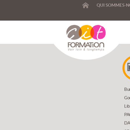
ACCUEIL
QUI SOMMES-N
SIONNELLE
Bu
Go
T
Lib
PA
DA