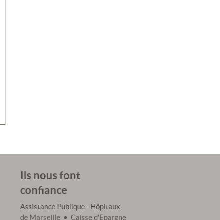
Ils nous font
confiance
Assistance Publique - Hôpitaux
de Marseille • Caisse d'Epargne