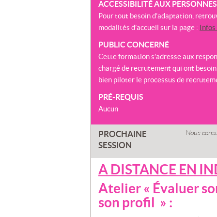
ACCESSIBILITÉ AUX PERSONNE
Pour tout besoin d’adaptation, retrou
modalités d’accueil sur la page :
Infos
PUBLIC CONCERNÉ
Cette formation s’adresse aux respon
chargé de recrutement qui ont besoin
bien piloter le processus de recrutem
PRÉ-REQUIS
Aucun
Nous consu
PROCHAINE
SESSION
A DISTANCE EN I
Atelier « Évaluer so
son profil » :