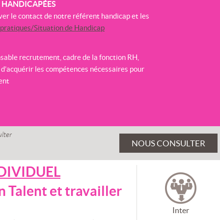
S HANDICAPÉES
ver le contact de notre référent handicap et les
 pratiques/Situation de Handicap
sable recrutement, cadre de la fonction RH,
 d’acquérir les compétences nécessaires pour
ent
lter
NOUS CONSULTER
NDIVIDUEL
n Talent et travailler
Inter