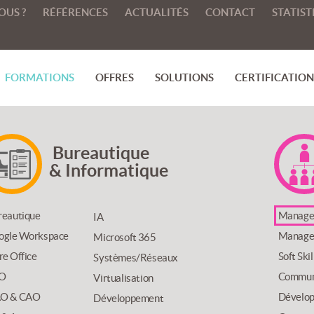
OUS ?
RÉFÉRENCES
ACTUALITÉS
CONTACT
STATIST
FORMATIONS
OFFRES
SOLUTIONS
CERTIFICATIONS
Bureautique
& Informatique
reautique
Manage
IA
ogle Workspace
Managem
Microsoft 365
re Office
Soft Ski
Systèmes/Réseaux
O
Communi
Virtualisation
O & CAO
Dévelop
Développement