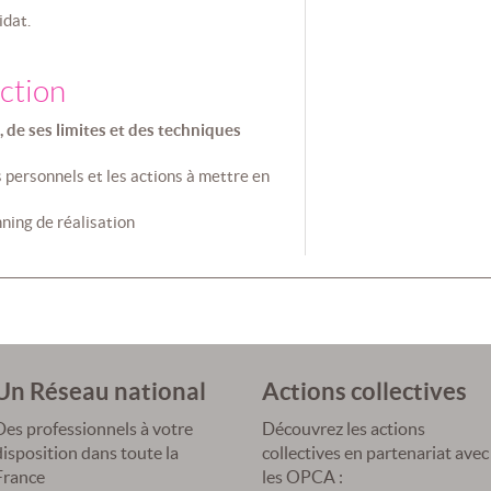
idat.
action
, de ses limites et des techniques
personnels et les actions à mettre en
nning de réalisation
Un Réseau national
Actions collectives
Des professionnels à votre
Découvrez les actions
disposition dans toute la
collectives en partenariat avec
France
les OPCA :