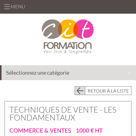
MENU
«
FORMATIONS
«
BUREAUTIQUE
OFFRES
&
«
INFORMATIQUE
FORMATION
SOLUTIONS
Sélectionnez une catégorie
MANAGEMENT
INGÉNIERIE
CENTRE
&
DE
EFFICACITÉ
ACCOMPAGNEMENT
RETOUR À LA LISTE
RESSOURCES
PROFESSIONNELLE
AU
CHANGEMENT
PRÉSENTIEL
TECHNIQUES DE VENTE - LES
INTRA
DÉLÉGATION
FONDAMENTAUX
DE
PRÉSENTIEL
FORMATEURS
INTER
«
COMMERCE & VENTES 1000 € HT
QUI
ASSISTANCE
CLASSES