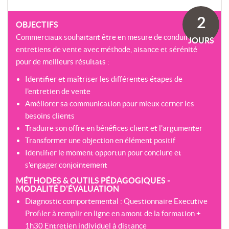
SOMMES-
AU
VIRTUELLES
NOUS
DÉVELOPPEMENT
2
?
OBJECTIFS
COACHING
CERTIFICATIONS
Commerciaux souhaitant être en mesure de conduire leurs
PRÉSENTATION
JOURS
-
SÉMINAIRES
entretiens de vente avec méthode, aisance et sérénité
CPF
NOTRE
pour de meilleurs résultats :
E-
DÉMARCHE
ACCORD
LEARNING
ENTREPRISES
Identifier et maîtriser les différentes étapes de
BLENDED
NOS
l'entretien de vente
ÉQUIPES
MULTI-
Améliorer sa communication pour mieux cerner les
MODALES
ACTIONS
besoins clients
COLLECTIVES
MALLETTE
Traduire son offre en bénéfices client et l'argumenter
DU
Transformer une objection en élément positif
NOTRE
DIRIGEANT
CENTRE
Identifier le moment opportun pour conclure et
s'engager conjointement
RÉSEAU
NATIONAL
MÉTHODES & OUTILS PÉDAGOGIQUES -
MODALITÉ D'ÉVALUATION
Diagnostic comportemental : Questionnaire Executive
Profiler à remplir en ligne en amont de la formation +
1h30 Entretien individuel à distance