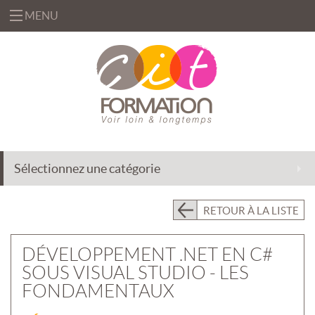
MENU
«
FORMATIONS
«
BUREAUTIQUE
OFFRES
&
«
INFORMATIQUE
FORMATION
SOLUTIONS
Sélectionnez une catégorie
MANAGEMENT
INGÉNIERIE
CENTRE
&
DE
EFFICACITÉ
ACCOMPAGNEMENT
RETOUR À LA LISTE
RESSOURCES
PROFESSIONNELLE
AU
CHANGEMENT
PRÉSENTIEL
DÉVELOPPEMENT .NET EN C#
INTRA
DÉLÉGATION
SOUS VISUAL STUDIO - LES
DE
PRÉSENTIEL
FORMATEURS
FONDAMENTAUX
INTER
«
QUI
ASSISTANCE
CLASSES