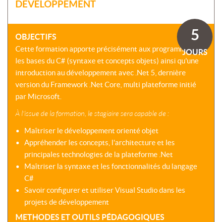
SOMMES-
DÉVELOPPEMENT
AU
VIRTUELLES
NOUS
DÉVELOPPEMENT
?
COACHING
5
CERTIFICATIONS
OBJECTIFS
PRÉSENTATION
-
SÉMINAIRES
Cette formation apporte précisément aux programmeurs
CPF
JOURS
NOTRE
les bases du C# (syntaxe et concepts objets) ainsi qu'une
E-
DÉMARCHE
ACCORD
LEARNING
introduction au développement avec .Net 5, dernière
ENTREPRISES
BLENDED
NOS
version du Framework .Net Core, multi plateforme initié
ÉQUIPES
par Microsoft.
MULTI-
MODALES
ACTIONS
À l'issue de la formation, le stagiaire sera capable de :
COLLECTIVES
MALLETTE
Maîtriser le développement orienté objet
DU
NOTRE
Appréhender les concepts, l'architecture et les
DIRIGEANT
CENTRE
principales technologies de la plateforme .Net
RÉSEAU
Maîtriser la syntaxe et les fonctionnalités du langage
NATIONAL
C#
Savoir configurer et utiliser Visual Studio dans les
projets de développement
METHODES ET OUTILS PÉDAGOGIQUES