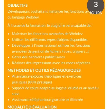
SOMMES-
AU
3
VIRTUELLES
OBJECTIFS
NOUS
DÉVELOPPEMENT
?
Développeurs souhaitant maîtriser les fonctions avancées
JOURS
COACHING
CERTIFICATIONS
du langage Webdev.
PRÉSENTATION
-
SÉMINAIRES
CPF
À l'issue de la formation, le stagiaire sera capable de :
NOTRE
E-
DÉMARCHE
ACCORD
Maîtriser les fonctions avancées de Webdev
LEARNING
ENTREPRISES
BLENDED
Utiliser les différents types d’objets disponibles
NOS
ÉQUIPES
Développer à l’international, utiliser les fonctions
MULTI-
avancées de gestion de fichiers (vues, triggers,...)
MODALES
ACTIONS
Gérer des bannières publicitaires
COLLECTIVES
MALLETTE
Réaliser des impressions avec les zones répétées
DU
NOTRE
DIRIGEANT
METHODES ET OUTILS PÉDAGOGIQUES
CENTRE
Alternance exposés théoriques et exercices
RÉSEAU
pratiques (80% pratique)
NATIONAL
Support de cours adapté au logiciel étudié et au niveau
suivi
Assistance téléphonique gratuite et illimitée
MODALITÉ D'ÉVALUATION