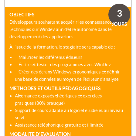
SOMMES-
AU
VIRTUELLES
NOUS
DÉVELOPPEMENT
3
?
OBJECTIFS
COACHING
CERTIFICATIONS
Développeurs souhaitant acquérir les connaissances
PRÉSENTATION
JOURS
-
SÉMINAIRES
techniques sur Windev afin d’être autonome dans le
CPF
NOTRE
développement des applications.
E-
DÉMARCHE
ACCORD
LEARNING
ENTREPRISES
À l'issue de la formation, le stagiaire sera capable de :
BLENDED
NOS
ÉQUIPES
Maîtriser les différents éditeurs
MULTI-
Écrire et tester des programmes avec WinDev
MODALES
ACTIONS
Créer des écrans Windows ergonomiques et définir
COLLECTIVES
MALLETTE
une base de données au moyen de l'éditeur d'analyse
DU
NOTRE
DIRIGEANT
METHODES ET OUTILS PÉDAGOGIQUES
CENTRE
Alternance exposés théoriques et exercices
RÉSEAU
pratiques (80% pratique)
NATIONAL
Support de cours adapté au logiciel étudié et au niveau
suivi
Assistance téléphonique gratuite et illimitée
MODALITÉ D'ÉVALUATION