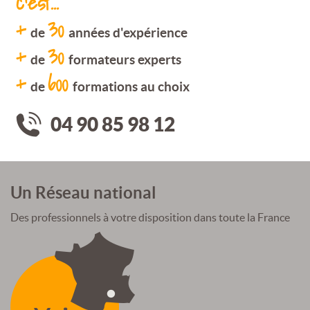
c'est...
+
30
de
années d'expérience
+
30
de
formateurs experts
+
600
de
formations au choix
04 90 85 98 12
Un Réseau national
Des professionnels à votre disposition dans toute la France