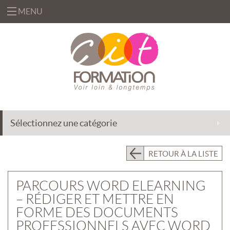
MENU
«
FORMATIONS
«
BUREAUTIQUE
OFFRES
&
«
INFORMATIQUE
FORMATION
SOLUTIONS
Sélectionnez une catégorie
MANAGEMENT
INGÉNIERIE
CENTRE
&
DE
EFFICACITÉ
ACCOMPAGNEMENT
RETOUR À LA LISTE
RESSOURCES
PROFESSIONNELLE
AU
CHANGEMENT
PRÉSENTIEL
PARCOURS WORD ELEARNING
INTRA
DÉLÉGATION
– RÉDIGER ET METTRE EN
DE
PRÉSENTIEL
FORMATEURS
FORME DES DOCUMENTS
INTER
«
QUI
PROFESSIONNELS AVEC WORD
ASSISTANCE
CLASSES