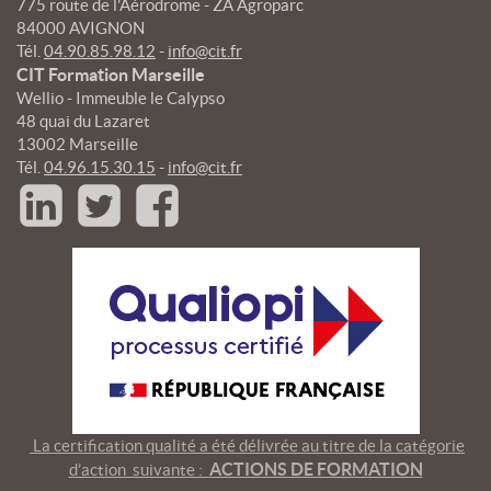
775 route de l'Aérodrome - ZA Agroparc
84000 AVIGNON
Tél.
04.90.85.98.12
-
info@cit.fr
CIT Formation Marseille
Wellio - Immeuble le Calypso
48 quai du Lazaret
13002 Marseille
Tél.
04.96.15.30.15
-
info@cit.fr
La certification qualité a été délivrée au titre de la catégorie
ACTIONS DE FORMATION
d’action suivante :