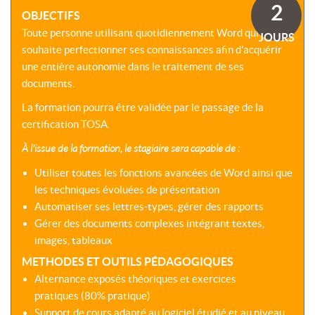
SOMMES-
AU
2
VIRTUELLES
OBJECTIFS
NOUS
DÉVELOPPEMENT
?
Toute personne utilisant quotidiennement Word qui
JOURS
COACHING
CERTIFICATIONS
souhaite perfectionner ses connaissances afin d'acquérir
PRÉSENTATION
-
SÉMINAIRES
une entière autonomie dans le traitement de ses
CPF
NOTRE
documents.
E-
DÉMARCHE
ACCORD
LEARNING
La formation pourra être validée par le passage de la
ENTREPRISES
BLENDED
NOS
certification TOSA.
ÉQUIPES
MULTI-
À l'issue de la formation, le stagiaire sera capable de :
MODALES
ACTIONS
COLLECTIVES
Utiliser toutes les fonctions avancées de Word ainsi que
MALLETTE
DU
les techniques évoluées de présentation
NOTRE
DIRIGEANT
Automatiser ses lettres-types, gérer des rapports
CENTRE
Gérer des documents complexes intégrant textes,
RÉSEAU
images, tableaux
NATIONAL
METHODES ET OUTILS PÉDAGOGIQUES
Alternance exposés théoriques et exercices
pratiques (80% pratique)
Support de cours adapté au logiciel étudié et au niveau