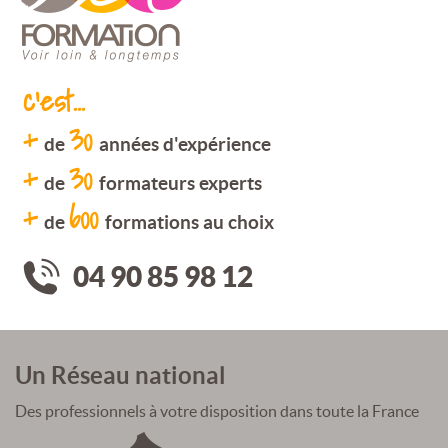
c'est...
+
30
de
années d'expérience
+
30
de
formateurs experts
+
600
de
formations au choix
04 90 85 98 12
Un Réseau national
Des professionnels à votre disposition dans toute la France