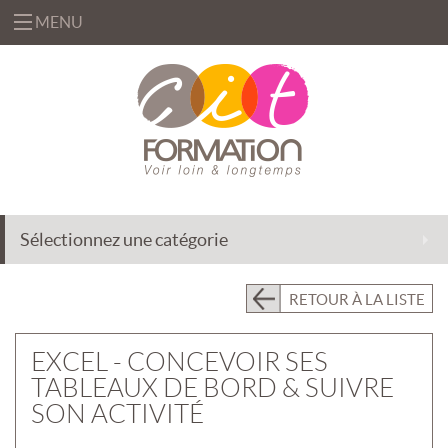
MENU
«
FORMATIONS
«
BUREAUTIQUE
OFFRES
&
«
INFORMATIQUE
FORMATION
SOLUTIONS
Sélectionnez une catégorie
MANAGEMENT
INGÉNIERIE
CENTRE
&
DE
EFFICACITÉ
ACCOMPAGNEMENT
RETOUR À LA LISTE
RESSOURCES
PROFESSIONNELLE
AU
CHANGEMENT
PRÉSENTIEL
EXCEL - CONCEVOIR SES
INTRA
DÉLÉGATION
TABLEAUX DE BORD & SUIVRE
DE
PRÉSENTIEL
FORMATEURS
SON ACTIVITÉ
INTER
«
QUI
ASSISTANCE
CLASSES