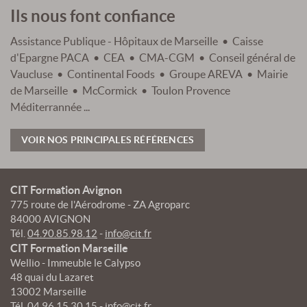
Ils nous font confiance
Assistance Publique - Hôpitaux de Marseille • Caisse
d'Epargne PACA • CEA • CMA-CGM • Conseil général de
Vaucluse • Continental Foods • Groupe AREVA • Mairie
de Marseille • McCormick • Toulon Provence
Méditerrannée ...
VOIR NOS PRINCIPALES RÉFÉRENCES
CIT Formation Avignon
775 route de l'Aérodrome - ZA Agroparc
84000 AVIGNON
Tél.
04.90.85.98.12
-
info@cit.fr
CIT Formation Marseille
Wellio - Immeuble le Calypso
48 quai du Lazaret
13002 Marseille
Tél.
04.96.15.30.15
-
info@cit.fr