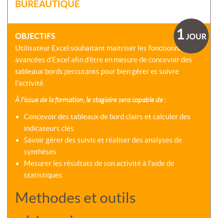
SOMMES-
BUREAUTIQUE
AU
VIRTUELLES
NOUS
DÉVELOPPEMENT
?
COACHING
1
CERTIFICATIONS
OBJECTIFS
JOUR
PRÉSENTATION
-
SÉMINAIRES
Utilisateur Excel souhaitant maitriser les fonctionnalités
CPF
NOTRE
avancées d’Excel afin d’être en mesure de concevoir des
E-
DÉMARCHE
ACCORD
LEARNING
tableaux bords percutants pour bien gérer et suivre
ENTREPRISES
BLENDED
NOS
l’activité.
ÉQUIPES
MULTI-
À l'issue de la formation, le stagiaire sera capable de :
MODALES
ACTIONS
Concevoir des tableaux de bord clairs et calculer des
COLLECTIVES
MALLETTE
indicateurs clés
DU
NOTRE
Savoir gérer des suivis et réaliser des analyses de
DIRIGEANT
CENTRE
synthèses
RÉSEAU
Mesurer les résultats de son activité à l'aide de
NATIONAL
statistiques
Methodes et outils