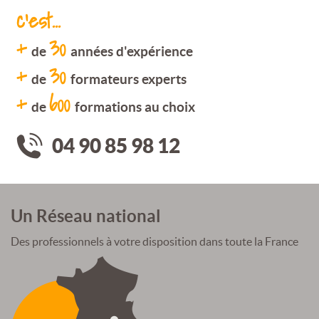
c'est...
+
30
de
années d'expérience
+
30
de
formateurs experts
+
600
de
formations au choix
04 90 85 98 12
Un Réseau national
Des professionnels à votre disposition dans toute la France