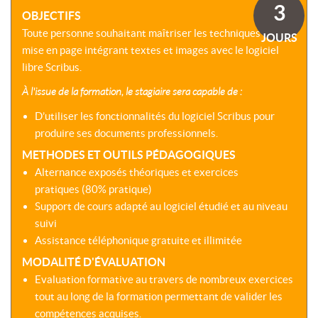
SOMMES-
AU
3
VIRTUELLES
OBJECTIFS
NOUS
DÉVELOPPEMENT
?
Toute personne souhaitant maîtriser les techniques de
JOURS
COACHING
CERTIFICATIONS
mise en page intégrant textes et images avec le logiciel
PRÉSENTATION
-
SÉMINAIRES
libre Scribus.
CPF
NOTRE
E-
À l'issue de la formation, le stagiaire sera capable de :
DÉMARCHE
ACCORD
LEARNING
ENTREPRISES
BLENDED
D’utiliser les fonctionnalités du logiciel Scribus pour
NOS
ÉQUIPES
produire ses documents professionnels.
MULTI-
MODALES
METHODES ET OUTILS PÉDAGOGIQUES
ACTIONS
COLLECTIVES
Alternance exposés théoriques et exercices
MALLETTE
pratiques (80% pratique)
DU
NOTRE
DIRIGEANT
Support de cours adapté au logiciel étudié et au niveau
CENTRE
suivi
RÉSEAU
Assistance téléphonique gratuite et illimitée
NATIONAL
MODALITÉ D'ÉVALUATION
Evaluation formative au travers de nombreux exercices
tout au long de la formation permettant de valider les
compétences acquises.