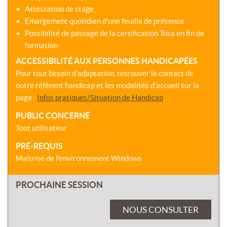
Attestation de stage.
Emargement quotidien d’une feuille de présence
Possibilité de passage de la certification Tosa en fin de
formation
ACCESSIBILITÉ AUX PERSONNES HANDICAPÉES
Pour tout besoin d’adaptation, retrouver le contact de
notre référent handicap et les modalités d’accueil sur la
page :
Infos pratiques/Situation de Handicap
PUBLIC CONCERNÉ
Tout utilisateur
PRÉ-REQUIS
Maîtrise de l'environnement Windows
PROCHAINE SESSION
NOUS CONSULTER